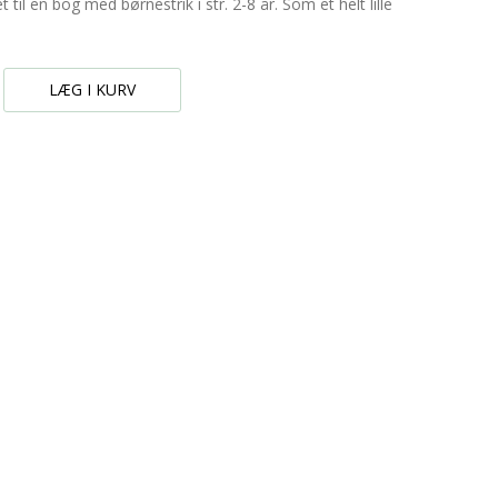
t til en bog med børnestrik i str. 2-8 år. Som et helt lille
LÆG I KURV