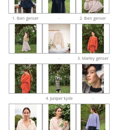
1. Iben genser
-
2. Iben genser
-
-
3. Marley genser
-
4. Juniper kjole
-