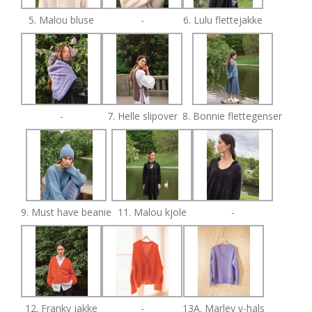
5. Malou bluse
-
6. Lulu flettejakke
-
7. Helle slipover
8. Bonnie flettegenser
9. Must have beanie
11. Malou kjole
-
12. Franky jakke
-
13A. Marley v-hals